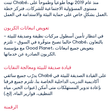
تبنت Chabé، منذ عام 2019 نهجاً طوعياً وطموحاً على
مستوى المسؤولية الاجتماعية للشركات. فتركز خطة
العمل بشكلٍ خاص على حماية البيئة والاستدامة في العمل.
تعويض انبعاثات الكربون
في انتظار تأمين أسطول مركبات نظيفة وصديقة للبيئة –
حالما تصبح متوفّرة في السوق – تلتزم Chabé، بالتعاون
مع مؤسسة Good Planet، بتعويض جميع انبعاثات
الكربون الصادرة عن خدماتها.
قيادة صديقة للبيئة ومعالجة النفايات
يدرّب جميع سائقي Chabé على القيادة الصديقة للبيئة في
أكاديمية التدريب الداخلية الخاصة بنا. تلتزم جميع فرقنا
بإعادة تدوير المستهلكات متى أمكن (عبوات الحبر، مياه
التنظيف، قوارير الماء، إلخ.)
الرقمنة