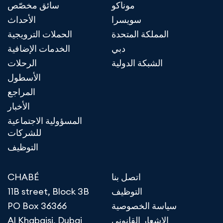
موناكو
سائق مخصّص
سويسرا
الأحداث
المملكة المتحدة
الحملات الترويجية
دبي
الخدمات الإضافية
الشبكة الدولية
الرحلات
الأسطول
المراجع
الأخبار
المسؤولية الاجتماعية
للشركات
التوظيف
اتصل بنا
CHABÉ
التوظيف
11B street, Block 3B
سياسة الخصوصية
PO Box 36366
الإشعار القانوني
Al Khabaisi, Dubai