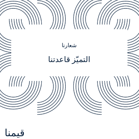
شعارنا
التميّز قاعدتنا
قيمنا