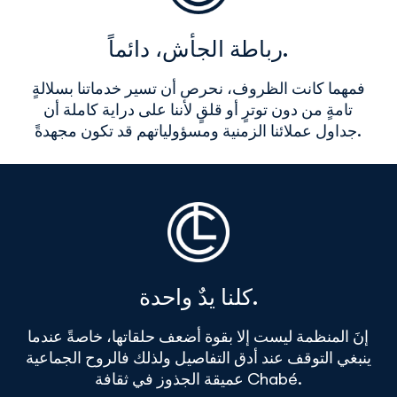
رباطة الجأش، دائماً.
فمهما كانت الظروف، نحرص أن تسير خدماتنا بسلالةٍ
تامةٍ من دون توترٍ أو قلقٍ لأننا على دراية كاملة أن
جداول عملائنا الزمنية ومسؤولياتهم قد تكون مجهدةً.
كلنا يدٌ واحدة.
إنَ المنظمة ليست إلا بقوة أضعف حلقاتها، خاصةً عندما
ينبغي التوقف عند أدق التفاصيل ولذلك فالروح الجماعية
عميقة الجذوز في ثقافة Chabé.