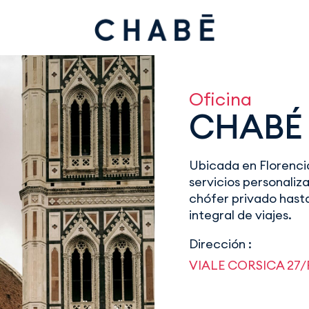
Oficina
CHABÉ
Ubicada en Florenci
servicios personali
chófer privado hasta
integral de viajes.
Dirección :
VIALE CORSICA 27/R