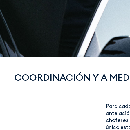
COORDINACIÓN Y A MED
Para cada
antelació
chóferes e
único est