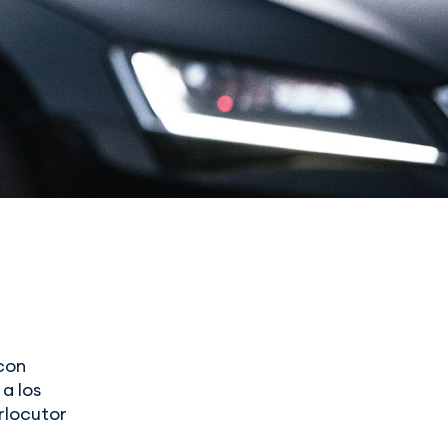
con
a los
erlocutor