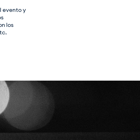
l evento y
os
on los
tc.