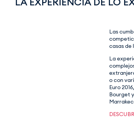
LA EXPERIENCIA DE LO 
Las cumbr
competicio
casas de 
La experi
complejos
extranjer
o con var
Euro 2016,
Bourget y
Marrakech
DESCUBR