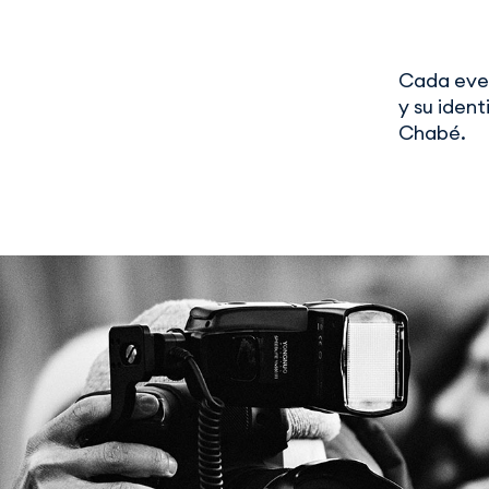
Cada even
y su ident
Chabé.