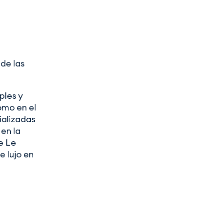
de las
ples y
omo en el
alizadas
en la
de Le
e lujo en