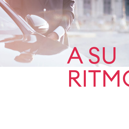
A SU
RITM