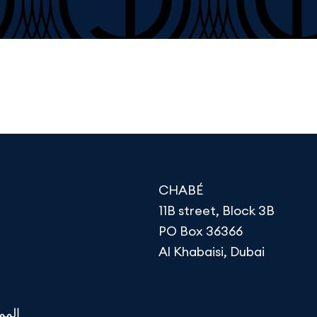
CHABÉ
11B street, Block 3B
PO Box 36366
Al Khabaisi, Dubai
المم