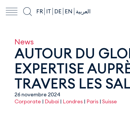
FR
IT
DE
EN
العربية
News
AUTOUR DU GLO
EXPERTISE AUPR
TRAVERS LES SA
26 novembre 2024
Corporate
|
Dubai
|
Londres
|
Paris
|
Suisse