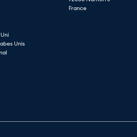
France
Uni
rabes Unis
nal