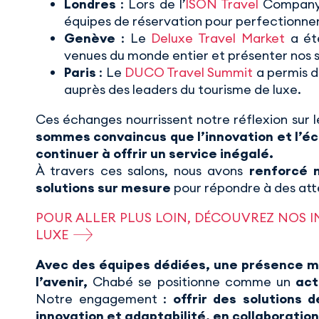
Londres
: Lors de l’
ISON Travel
Company D
équipes de réservation pour perfectionner
Genève
: Le
Deluxe Travel Market
a été
venues du monde entier et présenter nos s
Paris
: Le
DUCO Travel Summit
a permis d
auprès des leaders du tourisme de luxe.
Ces échanges nourrissent notre réflexion sur l
sommes convaincus que l’innovation et l’éc
continuer à offrir un service inégalé.
À travers ces salons, nous avons
renforcé 
solutions sur mesure
pour répondre à des atte
POUR ALLER PLUS LOIN, DÉCOUVREZ NOS I
LUXE
Avec des équipes dédiées, une présence mo
l’avenir,
Chabé se positionne comme un
act
Notre engagement :
offrir des solutions 
innovation et adaptabilité, en collaboration