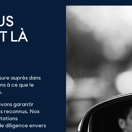
US
T LÀ
sure auprès dans
ns à ce que le
.
uvons garantir
es reconnus. Nos
tations
e diligence envers