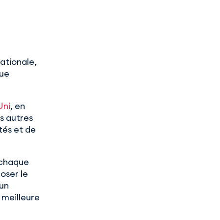
nationale,
que
ni
, en
es autres
tés et de
 chaque
oser le
’un
 meilleure