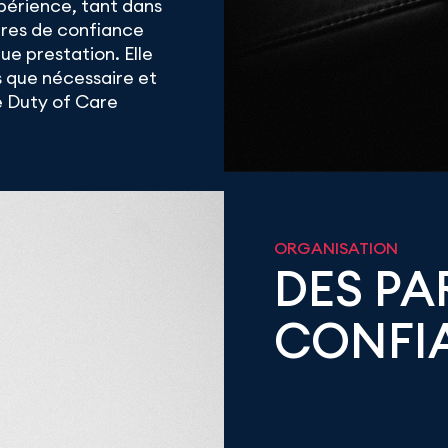
périence, tant dans
ires de confiance
ue prestation. Elle
 que nécessaire et
e Duty of Care
ORGANISATION
DES PA
CONFI