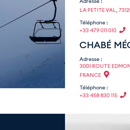
Adresse :
LA PETITE VAL, 73
Téléphone :
+33 479 011 010
CHABÉ MÉ
Adresse :
3001 ROUTE EDMON
FRANCE
Téléphone :
+33 458 830 115