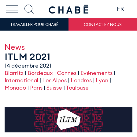
FR
TRAVAILLER POUR CHABÉ
CONTACTEZ NOUS
News
ITLM 2021
14 décembre 2021
Biarritz
|
Bordeaux
|
Cannes
|
Evénements
|
International
|
Les Alpes
|
Londres
|
Lyon
|
Monaco
|
Paris
|
Suisse
|
Toulouse