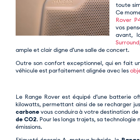
toute sim
Ce momen
Rover P
vos pensé
avant, l
Surround
ample et clair digne d’une salle de concert.
Outre son confort exceptionnel, qui en fait un 
véhicule est parfaitement alignée avec les
obj
Le Range Rover est équipé d’une batterie off
kilowatts, permettant ainsi de se recharger j
carbone
vous conduira à votre destination de
de CO2
. Pour les longs trajets, sa technologie 
émissions.
Etiqueté énergie A, moteur hybride, le
Range