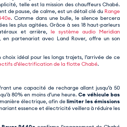
plicité, telle est la mission des chauffeurs Chabé.
t de pause, de calme, est un détail clé du
Range
440e
. Comme dans une bulle, le silence bercera
es les plus agitées. Grâce à ses 18 haut-parleurs
atéraux et arrière,
le système audio Meridian
, en partenariat avec Land Rover, offre un son
choix idéal pour les longs trajets, l’arrivée de ce
ectifs d’électrification de la flotte Chabé
.
rant une capacité de recharge allant jusqu’à 50
usqu’à 80% en moins d’une heure.
Ce véhicule bas
 manière électrique, afin de
limiter les émissions
mariant essence et électricité veillera à réduire les
 Rover P440e
confirme l’engagement de Chabé