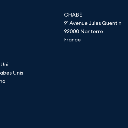
CHABÉ
91 Avenue Jules Quentin
92000 Nanterre
France
Uni
rabes Unis
nal