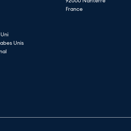
92000 Nanterre
France
Uni
rabes Unis
nal