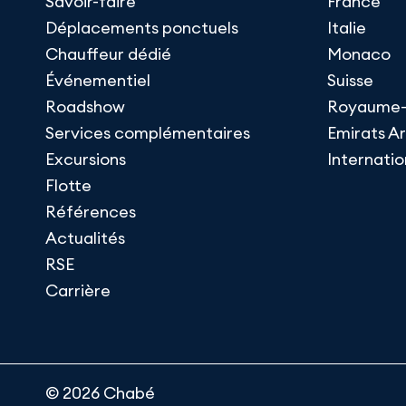
Savoir-faire
France
Déplacements ponctuels
Italie
Chauffeur dédié
Monaco
Événementiel
Suisse
Roadshow
Royaume-
Services complémentaires
Emirats A
Excursions
Internatio
Flotte
Références
Actualités
RSE
Carrière
© 2026 Chabé