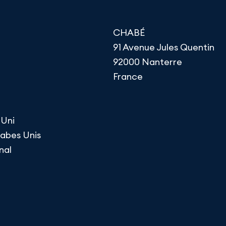
CHABÉ
91 Avenue Jules Quentin
92000 Nanterre
France
Uni
rabes Unis
nal