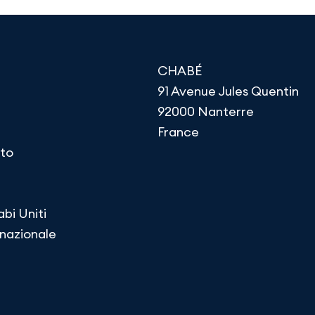
CHABÉ
91 Avenue Jules Quentin
92000 Nanterre
France
to
abi Uniti
rnazionale