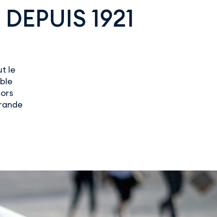
DEPUIS 1921
t le
uble
hors
grande